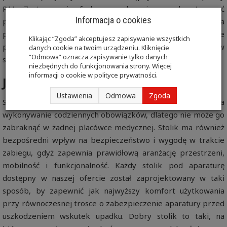
RAL. Zastosowanie farby proszkowej pozwala otrzymać
Informacja o cookies
powierzchnie odporne na korozję i substancje chemiczne, a
przy tym jest bezpieczne dla zdrowia, dlatego malowane
Klikając “Zgoda” akceptujesz zapisywanie wszystkich
proszkowo stoliki pod aparaturę mogą być stosowane w
danych cookie na twoim urządzeniu. Kliknięcie
“Odmowa” oznacza zapisywanie tylko danych
szpitalach.
niezbędnych do funkcjonowania strony. Więcej
informacji o cookie w
polityce prywatności
.
Jaki stolik pod aparaturę wybrać?
Ustawienia
Odmowa
Zgoda
Stolik pod aparaturę medyczną to produkt, który ułatwia
wykonywanie codziennych obowiązków, dlatego nie może go
zabraknąć w żadnej placówce medycznej. Stolik ma również
bezpośredni wpływ na bezpieczeństwo i wygodę w trakcie
zabiegu, gdyż zapewnia prawidłową aranżację przestrzeni,
mobilność i funkcjonalność. Każdy stolik pod aparaturę
dostępny w naszej ofercie został zaprojektowany w taki
sposób, by zapewnić jak najwyższy komfort użytkowania
przy równoczesnej trosce o zabezpieczenie aparatury przed
uszkodzeniem wskutek upadku. Dobry stolik to taki, na