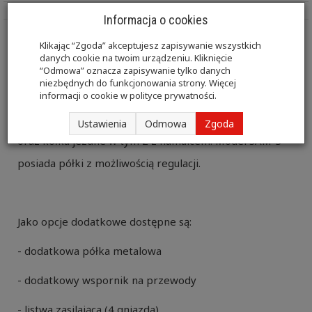
Informacja o cookies
Klikając “Zgoda” akceptujesz zapisywanie wszystkich
Stolik pod aparaturę medyczną posiada stabilną
danych cookie na twoim urządzeniu. Kliknięcie
“Odmowa” oznacza zapisywanie tylko danych
stalową konstrukcję pokrytą farbą proszkową. W
niezbędnych do funkcjonowania strony. Więcej
standardzie stolik wyposażony jest w dwie metalowe
informacji o cookie w
polityce prywatności
.
półki z podniesionym rantem, wspornik na przewody
Ustawienia
Odmowa
Zgoda
oraz kółka jezdne w tym 2 z hamulcem. Model SAM-3
posiada półki z możliwością regulacji.
Jako opcje dodatkowe dostępne są:
- dodatkowa półka metalowa
- dodatkowy wspornik na przewody
- listwa zasilająca (4 gniazda)