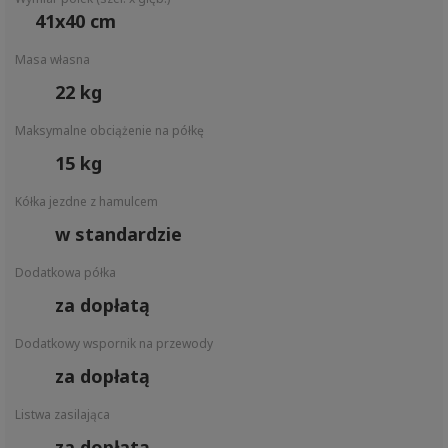
41x40 cm
Masa własna
22 kg
Maksymalne obciążenie na półkę
15 kg
Kółka jezdne z hamulcem
w standardzie
Dodatkowa półka
za dopłatą
Dodatkowy wspornik na przewody
za dopłatą
Listwa zasilająca
za dopłatą