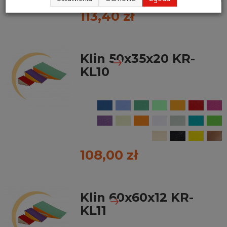
113,40 zł
Klin 50x35x20 KR-
KL10
108,00 zł
Klin 60x60x12 KR-
KL11