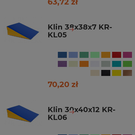
63,72 zł
Klin 38x38x7 KR-
KL05
70,20 zł
Klin 30x40x12 KR-
KL06