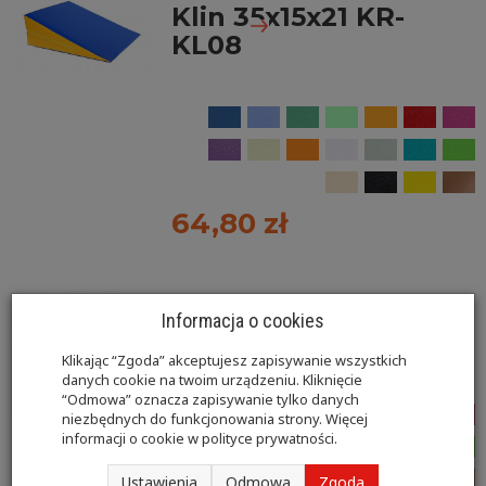
Klin 35x15x21 KR-
KL08
64,80 zł
Klin 40x50x20 KR-
Informacja o cookies
KL09
Klikając “Zgoda” akceptujesz zapisywanie wszystkich
danych cookie na twoim urządzeniu. Kliknięcie
“Odmowa” oznacza zapisywanie tylko danych
niezbędnych do funkcjonowania strony. Więcej
informacji o cookie w
polityce prywatności
.
Ustawienia
Odmowa
Zgoda