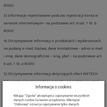
RODO
3) Informacje rejestrowane podczas rejestracji konta w
serwisie internetowym– na podstawie art. 6 ust. 1 lit. b
RODO
4) Otrzymywanie informacji o produktach i wydarzeniach
na podany e-mail. Nazwa, dane kontaktowe - adres e-mail
i imię, dane demograficzne – kraj, płeć – na podstawie art.
6 ust. 1 lit. a RODO
5) Otrzymywanie informacji dotyczących ofert WSTECH
S.C. i partnerów (na podany e-mail) – na podstawie art. 6
Informacja o cookies
ust. 1 lit. a RODO
Klikając “Zgoda” akceptujesz zapisywanie wszystkich
6) Rozpatrywanie reklamacji - na podstawie art. 6 ust. 1 lit.
danych cookie na twoim urządzeniu. Kliknięcie
“Odmowa” oznacza zapisywanie tylko danych
f RODO