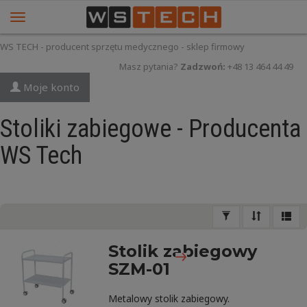
WS TECH - producent sprzętu medycznego - sklep firmowy
Masz pytania?
Zadzwoń:
+48 13 464 44 49
Moje konto
Stoliki zabiegowe - Producenta
WS Tech
Stolik zabiegowy
SZM-01
Metalowy stolik zabiegowy.