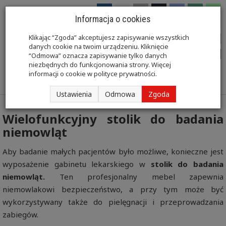
Informacja o cookies
Klikając “Zgoda” akceptujesz zapisywanie wszystkich
danych cookie na twoim urządzeniu. Kliknięcie
“Odmowa” oznacza zapisywanie tylko danych
niezbędnych do funkcjonowania strony. Więcej
1 566,00 zł
informacji o cookie w
polityce prywatności
.
Ustawienia
Odmowa
Zgoda
Wielofunkcyjny stolik do badania
niemowląt
Aby badanie małych pacjentów było możliwe, konieczne jest
wyposażenie gabinetu lekarskiego w
stolik do badania
niemowląt.
Ten profesjonalny mebel zapewnia
niemowlakowi bezpieczeństwo, a przy tym może być
wykorzystywany także do pielęgnacji i przeprowadzania
zabiegów.