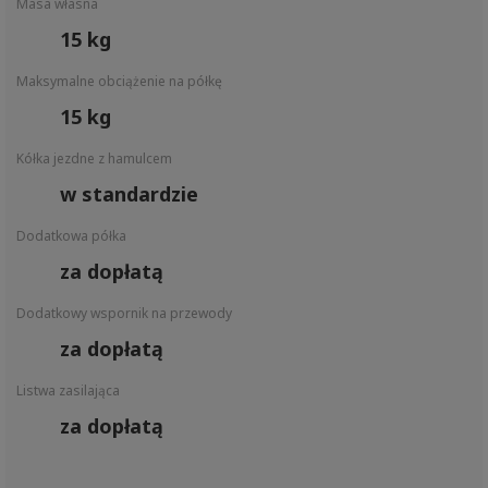
Masa własna
15 kg
Maksymalne obciążenie na półkę
15 kg
Kółka jezdne z hamulcem
w standardzie
Dodatkowa półka
za dopłatą
Dodatkowy wspornik na przewody
za dopłatą
Listwa zasilająca
za dopłatą