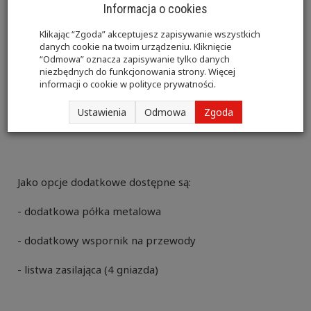
Informacja o cookies
Stolik pod aparaturę medyczną posiada stabilną
Klikając “Zgoda” akceptujesz zapisywanie wszystkich
stalową konstrukcję pokrytą farbą proszkową. W
danych cookie na twoim urządzeniu. Kliknięcie
standardzie stolik wyposażony jest w dwie metalowe
“Odmowa” oznacza zapisywanie tylko danych
niezbędnych do funkcjonowania strony. Więcej
półki z podniesionym rantem, wspornik na przewody
informacji o cookie w
polityce prywatności
.
oraz kółka jezdne w tym 2 z hamulcem. Model SAM-2
Ustawienia
Odmowa
Zgoda
posiadaja półki z możliwością regulacji.
Jako opcje dodatkowe dostępne są:
- dodatkowa półka metalowa
- dodatkowy wspornik na przewody
- listwa zasilająca (4 gniazda)