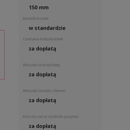
150 mm
Barierki boczne
w standardzie
Centralna blokada kółek
za dopłatą
Wieszak na kroplówkę
za dopłatą
Wieszak na butlę z tlenem
za dopłatą
Kosz na rzeczy osobiste pacjenta
za dopłatą