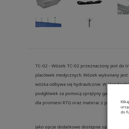
TC-02 - Wózek TC-02 przeznaczony jest do tra
placówek medycznych. Wózek wykonany jest z
wózka odbywa się hydraulicznie. W standardz
podgłówek za pomocą sprężyny gazowej oraz k
Klik
dla promieni RTG oraz materac z pianki pol
urzą
do f
Jako opcje dodatkowe dostępne są: