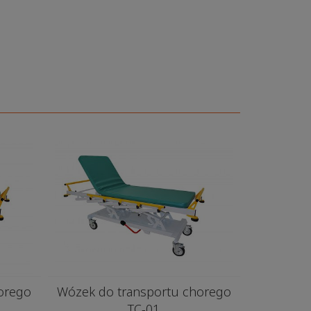
orego
Wózek do transportu chorego
TC-01