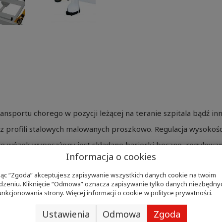
nsportu chorego w pozycji leżącej na teranie szpitala bądź in
 profili stalowych malowanych proszkowo. Regulacja wysokośc
ie wózek wyposażony jest składane barierki boczne, regulowa
Informacja o cookies
rążki odbojowe. Na blat wózka składa się płyta HPL przezier
ając “Zgoda” akceptujesz zapisywanie wszystkich danych cookie na twoim
iuretanowej obszyty materiałem typu MEDITAP.
dzeniu. Kliknięcie “Odmowa” oznacza zapisywanie tylko danych niezbędny
unkcjonowania strony. Więcej informacji o cookie w
polityce prywatności
.
Ustawienia
Odmowa
Zgoda