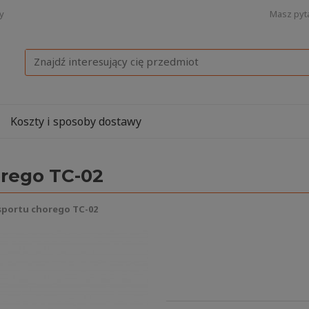
Masz pyt
y
Wyszukaj
Koszty i sposoby dostawy
rego TC-02
portu chorego TC-02