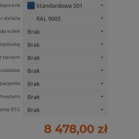
Standardowa S01
tapicerki
RAL 9003
r stelaża
Brak
da kółek
Brak
roplówkę
Brak
z tlenem
Brak
 osobiste
Brak
pacjenta
Brak
chwytami
Brak
setę RTG
8 478,00 zł