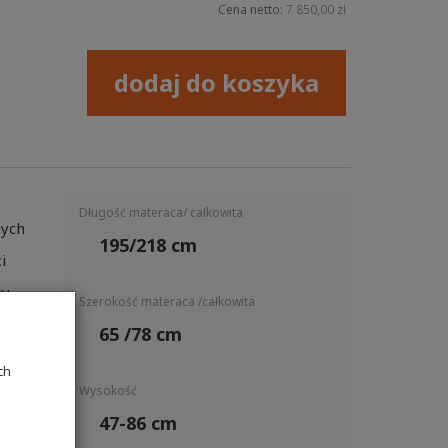
Cena netto:
7 850,00 zł
dodaj do koszyka
Długość materaca/ całkowita
nych
195/218 cm
i
ny
Szerokość materaca /całkowita
na
65 /78 cm
ch
Wysokość
47-86 cm