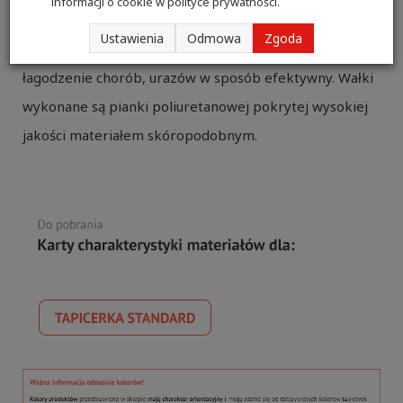
informacji o cookie w
polityce prywatności
.
do wykonywania ćwiczeń oraz zabiegów
Ustawienia
Odmowa
Zgoda
rehabilitacyjnych mających na celu leczenie lub
łagodzenie chorób, urazów w sposób efektywny. Wałki
wykonane są pianki poliuretanowej pokrytej wysokiej
jakości materiałem skóropodobnym.