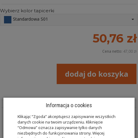
Wybierz kolor tapicerki
Standardowa S01
50,76 zł
Cena netto:
47,00 zł
dodaj do koszyka
Informacja o cookies
Klikając “Zgoda” akceptujesz zapisywanie wszystkich
Wałek KR-WL02 8x60 średnica x długość w cm.
danych cookie na twoim urządzeniu. Kliknięcie
“Odmowa” oznacza zapisywanie tylko danych
niezbędnych do funkcjonowania strony. Więcej
Kształtki rehabilitacyjne w tym wałki przeznaczone są