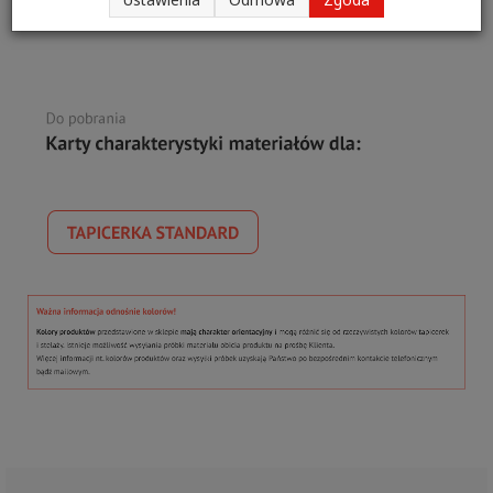
jakości materiałem skóropodobnym.