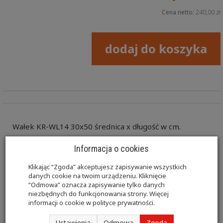
Cena netto:
240,00 zł
dodaj do koszyka
Wałek KR-WL14 30x50 średnica x długość w cm.
Kształtki rehabilitacyjne w tym wałki przeznaczone są
Informacja o cookies
do wykonywania ćwiczeń oraz zabiegów
Klikając “Zgoda” akceptujesz zapisywanie wszystkich
danych cookie na twoim urządzeniu. Kliknięcie
rehabilitacyjnych mających na celu leczenie lub
“Odmowa” oznacza zapisywanie tylko danych
niezbędnych do funkcjonowania strony. Więcej
łagodzenie chorób, urazów w sposób efektywny. Wałki
informacji o cookie w
polityce prywatności
.
wykonane są pianki poliuretanowej pokrytej wysokiej
Ustawienia
Odmowa
Zgoda