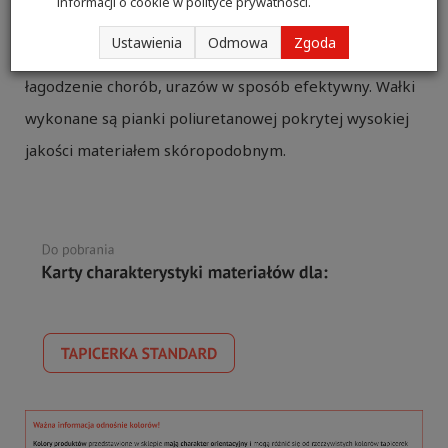
informacji o cookie w
polityce prywatności
.
do wykonywania ćwiczeń oraz zabiegów
Ustawienia
Odmowa
Zgoda
rehabilitacyjnych mających na celu leczenie lub
łagodzenie chorób, urazów w sposób efektywny. Wałki
wykonane są pianki poliuretanowej pokrytej wysokiej
jakości materiałem skóropodobnym.