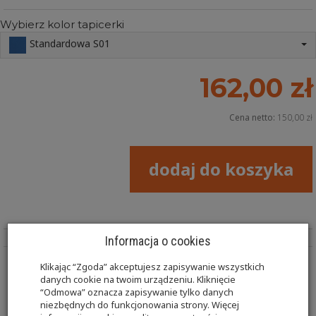
Wybierz kolor tapicerki
Standardowa S01
162,00 zł
Cena netto:
150,00 zł
dodaj do koszyka
Informacja o cookies
Klikając “Zgoda” akceptujesz zapisywanie wszystkich
Wałek KR-WL13 25x60 średnica x długość w cm.
danych cookie na twoim urządzeniu. Kliknięcie
“Odmowa” oznacza zapisywanie tylko danych
niezbędnych do funkcjonowania strony. Więcej
Kształtki rehabilitacyjne w tym wałki przeznaczone są