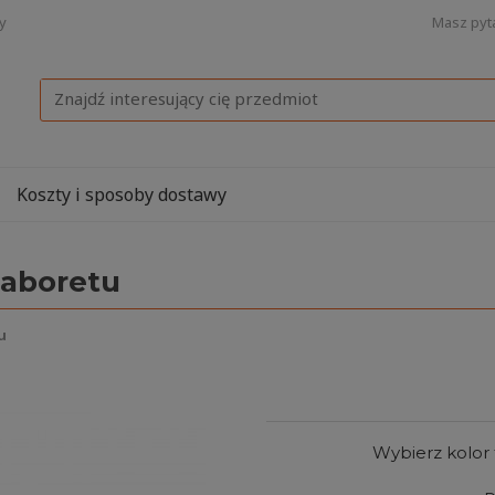
Masz pyt
y
Wyszukaj
Koszty i sposoby dostawy
taboretu
u
Wybierz kolor 