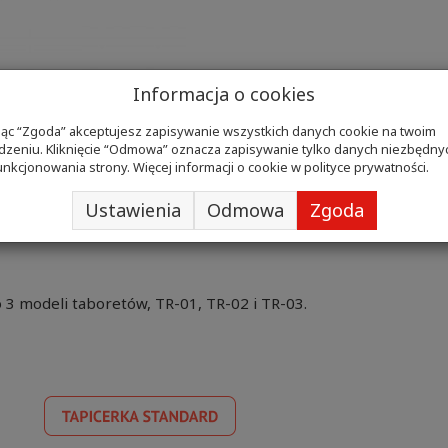
Informacja o cookies
ając “Zgoda” akceptujesz zapisywanie wszystkich danych cookie na twoim
dzeniu. Kliknięcie “Odmowa” oznacza zapisywanie tylko danych niezbędny
dzisko i stabilną podstawę do wyboru plastikową lub aluminio
unkcjonowania strony. Więcej informacji o cookie w
polityce prywatności
.
rężyny gazowej. Taborety są dostępne w wersji na kółkach lub
Ustawienia
Odmowa
Zgoda
 3 modeli taboretów, TR-01, TR-02 i TR-03.