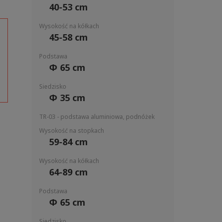
40-53 cm
Wysokość na kółkach
45-58 cm
Podstawa
Φ 65 cm
Siedzisko
Φ 35 cm
TR-03 - podstawa aluminiowa, podnóżek
Wysokość na stopkach
59-84 cm
Wysokość na kółkach
64-89 cm
Podstawa
Φ 65 cm
Siedzisko