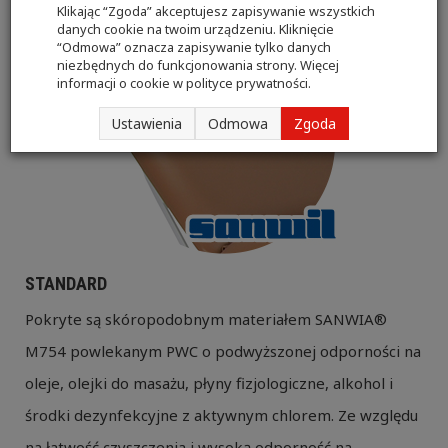
Klikając “Zgoda” akceptujesz zapisywanie wszystkich
danych cookie na twoim urządzeniu. Kliknięcie
“Odmowa” oznacza zapisywanie tylko danych
niezbędnych do funkcjonowania strony. Więcej
informacji o cookie w
polityce prywatności
.
Ustawienia
Odmowa
Zgoda
STANDARD
Pokryte są skóropodobnym materiałem SANWIA®
M754 powlekanym PWC o podwyższonej odporności na
oleje, olejki do masażu, płyny fizjologiczne, alkohol i
środki dezynfekcyjne z aktywnym chlorem. Ze względu
na łatwość czyszczenia i wysoką odporność na