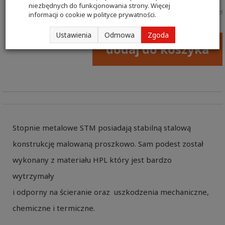
niezbędnych do funkcjonowania strony. Więcej
Cena netto:
300,00 zł
informacji o cookie w
polityce prywatności
.
Ustawienia
Odmowa
Zgoda
dodaj do koszyka
Stopnie metalowe STM posiadają stabilną stalową
konstrukcję malowaną proszkowo. Sam podest został
wykonany z materiału HPL który jest bardzo
wytrzymały
i odporny na ścieranie oraz uszkodzenia mechaniczne,
chemiczne i termiczne.