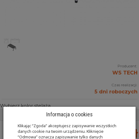
Producent:
WS TECH
Czas realizacji:
5 dni roboczych
Wybierz kolor stelaża
Informacja o cookies
RAL 9003
Klikając “Zgoda” akceptujesz zapisywanie wszystkich
369,00 zł
danych cookie na twoim urządzeniu. Kliknięcie
“Odmowa” oznacza zapisywanie tylko danych