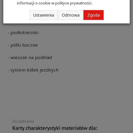
informacji o cookie w
polityce prywatności
.
regulowane są poprzez sprężyny gazowe.
Ustawienia
Odmowa
Zgoda
Jako opcje dodatkowe dostępne są:
- podłokietniki
- półki boczne
- wieszak na podkład
- system kółek jezdnych