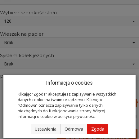
Wybierz szerokość stołu
120
Wieszak na papier
Brak
System kółek jezdnych
Brak
Pilot nożny
Informacja o cookies
Brak
Klikając “Zgoda” akceptujesz zapisywanie wszystkich
6 912,00 zł
danych cookie na twoim urządzeniu. Kliknięcie
“Odmowa” oznacza zapisywanie tylko danych
niezbędnych do funkcjonowania strony. Więcej
Cena netto:
6 400,00 zł
informacji o cookie w
polityce prywatności
.
Ustawienia
Odmowa
Zgoda
dodaj do koszyka