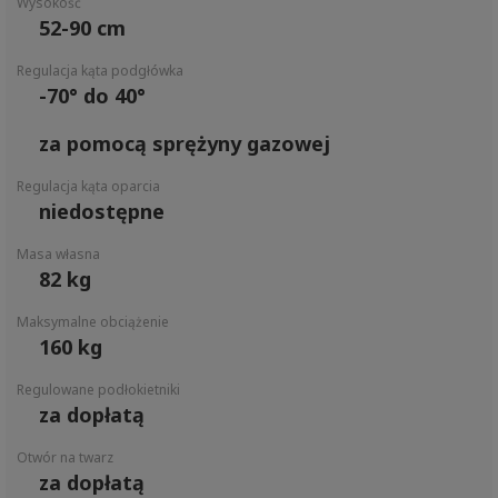
Wysokość
52-90 cm
Regulacja kąta podgłówka
-70° do 40°
za pomocą sprężyny gazowej
Regulacja kąta oparcia
niedostępne
Masa własna
82 kg
Maksymalne obciążenie
160 kg
Regulowane podłokietniki
za dopłatą
Otwór na twarz
za dopłatą