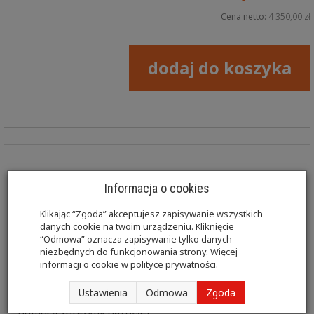
Cena netto:
4 350,00 zł
dodaj do koszyka
Stół SP-E01 posiada prostą i stabilną konstrukcję
Informacja o cookies
stalową malowaną proszkowo. Regulacja wysokości
Klikając “Zgoda” akceptujesz zapisywanie wszystkich
stołu odbywa się za pomocą siłownika elektrycznego
danych cookie na twoim urządzeniu. Kliknięcie
“Odmowa” oznacza zapisywanie tylko danych
sterowanego pilotem ręcznym. W standardzie
niezbędnych do funkcjonowania strony. Więcej
informacji o cookie w
polityce prywatności
.
występuje dwuczęściowe leże z otworem na twarz i
zatyczką w podgłówku. Podgłówek regulowany jest za
Ustawienia
Odmowa
Zgoda
pomocą sprężyny gazowej.