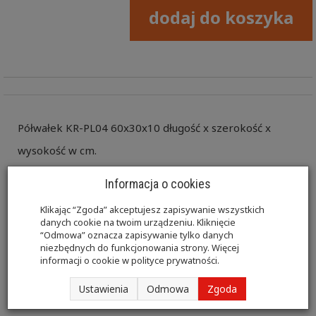
dodaj do koszyka
Półwałek KR-PL04 60x30x10 długość x szerokość x
wysokość w cm.
Kształtki rehabilitacyjne w tym półwałki przeznaczone
Informacja o cookies
są do wykonywania ćwiczeń oraz zabiegów
Klikając “Zgoda” akceptujesz zapisywanie wszystkich
danych cookie na twoim urządzeniu. Kliknięcie
rehabilitacyjnych mających na celu leczenie lub
“Odmowa” oznacza zapisywanie tylko danych
łagodzenie chorób, urazów w sposób efektywny.
niezbędnych do funkcjonowania strony. Więcej
informacji o cookie w
polityce prywatności
.
Półwałki wykonane są pianki poliuretanowej pokrytej
Ustawienia
Odmowa
Zgoda
wysokiej jakości materiałem skóropodobnym.