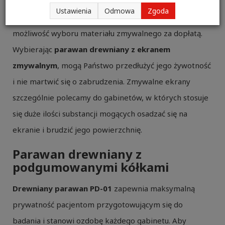
kolei ekran pokrywa wytrzymała elanobawełna w
Ustawienia
Odmowa
Zgoda
barwie białej, niebieskiej, zielonej lub żółtej. Istnieje
możliwość wyboru materiału zmywalnego za dopłatą.
Wybierając
parawan drewniany z ekranem
zmywalnym
, mogą Państwo przedłużyć jego żywotność
i nie martwić się o zabrudzenia. Zmywalne ekrany
szczególnie polecamy do gabinetów, w których stosuje
się duże ilości substancji mogących osadzać się na
ekranie i brudzić jego powierzchnię.
Parawan drewniany z
podgumowanymi kółkami
Drewniany parawan PD-01
zapewnia maksymalną
prywatność pacjentom przygotowującym się do
badania i stanowi ozdobę każdego gabinetu. Aby