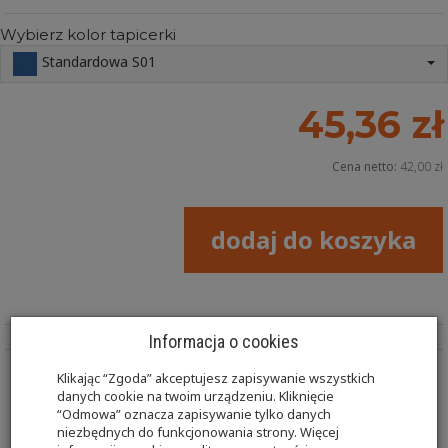
Wybierz kolor tapicerki
Standardowa S01
45,36 zł
Cena netto:
42,00 zł
dodaj do koszyka
Informacja o cookies
Klikając “Zgoda” akceptujesz zapisywanie wszystkich
Wałek KR-WL03 10x30 średnica x długość w cm.
danych cookie na twoim urządzeniu. Kliknięcie
“Odmowa” oznacza zapisywanie tylko danych
niezbędnych do funkcjonowania strony. Więcej
Kształtki rehabilitacyjne w tym wałki przeznaczone są