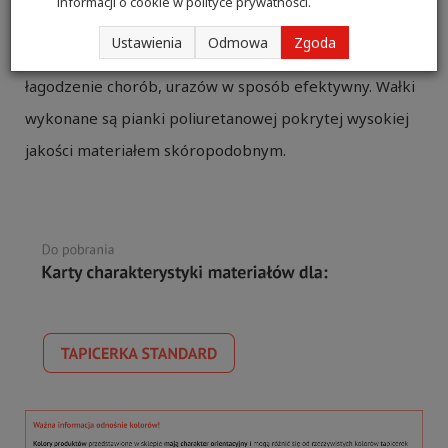
informacji o cookie w
polityce prywatności
.
do wykonywania ćwiczeń oraz zabiegów
Ustawienia
Odmowa
Zgoda
rehabilitacyjnych mających na celu leczenie lub
łagodzenie chorób, urazów w sposób efektywny. Wałki
wykonane są pianki poliuretanowej pokrytej wysokiej
jakości materiałem skóropodobnym.