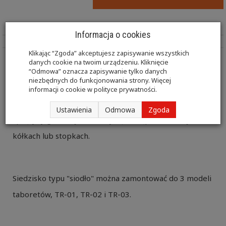
Informacja o cookies
Klikając “Zgoda” akceptujesz zapisywanie wszystkich
danych cookie na twoim urządzeniu. Kliknięcie
Taborety posiadają wygodne tapicerowane siedzisko i
“Odmowa” oznacza zapisywanie tylko danych
niezbędnych do funkcjonowania strony. Więcej
stabilną podstawę do wyboru plastikową lub
informacji o cookie w
polityce prywatności
.
aluminiową. Regulacja wysokości odbywa się za pomocą
Ustawienia
Odmowa
Zgoda
sprężyny gazowej. Taborety są dostępne w wersji na
kółkach lub stopkach.
Siedzisko typu "siodło" można zamontować do 3 modeli
taboretów, TR-01, TR-02 i TR-03.