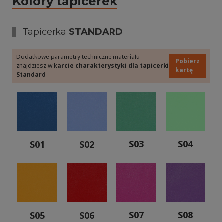
Kolory tapicerek
Tapicerka
STANDARD
Dodatkowe parametry techniczne materiału
Pobierz
znajdziesz w
karcie charakterystyki dla tapicerki
kartę
Standard
S03
S04
S01
S02
S07
S08
S05
S06