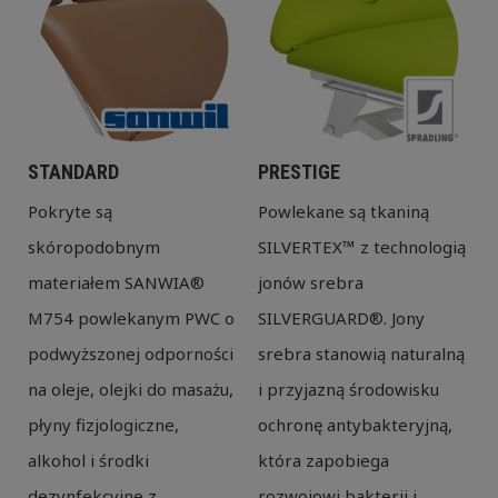
STANDARD
PRESTIGE
Pokryte są
Powlekane są tkaniną
skóropodobnym
SILVERTEX™ z technologią
materiałem SANWIA®
jonów srebra
M754 powlekanym PWC o
SILVERGUARD®. Jony
podwyższonej odporności
srebra stanowią naturalną
na oleje, olejki do masażu,
i przyjazną środowisku
płyny fizjologiczne,
ochronę antybakteryjną,
alkohol i środki
która zapobiega
dezynfekcyjne z
rozwojowi bakterii i