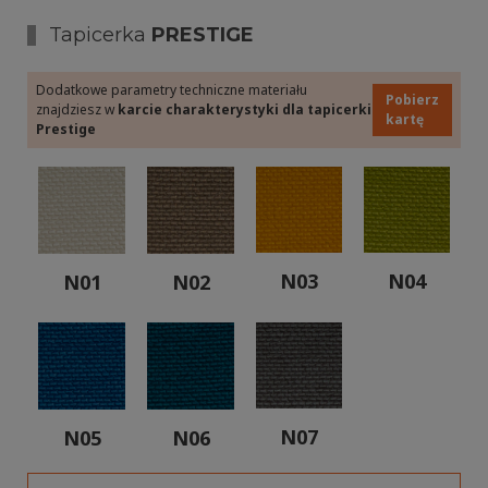
Tapicerka
PRESTIGE
Dodatkowe parametry techniczne materiału
Pobierz
znajdziesz w
karcie charakterystyki dla tapicerki
kartę
Prestige
N03
N04
N01
N02
N07
N05
N06