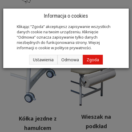
Informacja o cookies
Klikając “Zgoda” akceptujesz zapisywanie wszystkich
danych cookie na twoim urządzeniu. Kliknięcie
“Odmowa” oznacza zapisywanie tylko danych
Opcje dodatkowe
niezbędnych do funkcjonowania strony. Więcej
informacji o cookie w
polityce prywatności
.
Ustawienia
Odmowa
Zgoda
Wieszak na
Kółka jezdne z
podkład
hamulcem