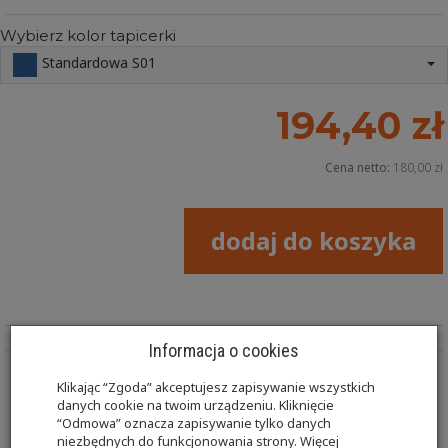
Wybierz kolor tapicerki
Standardowa S01
194,40 zł
Cena netto:
180,00 zł
dodaj do koszyka
Informacja o cookies
Klikając “Zgoda” akceptujesz zapisywanie wszystkich
Kostka KR-KO07 60x30x30 długość x szerokość x
danych cookie na twoim urządzeniu. Kliknięcie
“Odmowa” oznacza zapisywanie tylko danych
wysokość w cm.
niezbędnych do funkcjonowania strony. Więcej