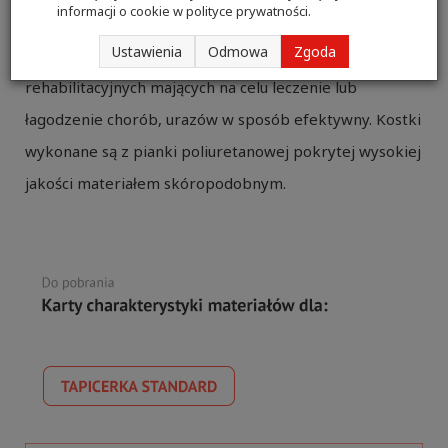
informacji o cookie w
polityce prywatności
.
Kształtki rehabilitacyjne w tym kostki przeznaczone są
Ustawienia
Odmowa
Zgoda
do wykonywania ćwiczeń oraz zabiegów
rehabilitacyjnych mających na celu leczenie lub
łagodzenie chorób, urazów w sposób efektywny. Kostki
wykonane są z pianki poliuretanowej pokrytej wysokiej
jakości materiałem skóropodobnym.