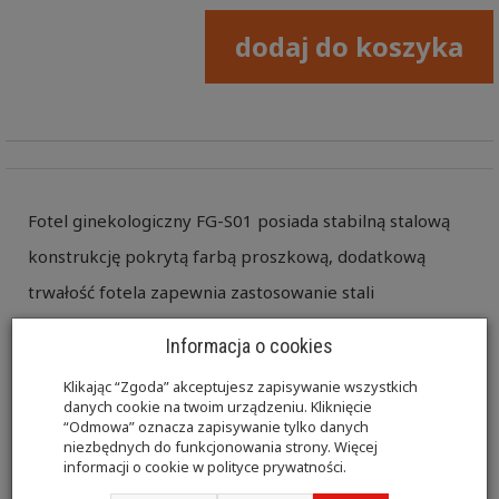
dodaj do koszyka
Fotel ginekologiczny FG-S01 posiada stabilną stalową
konstrukcję pokrytą farbą proszkową, dodatkową
trwałość fotela zapewnia zastosowanie stali
nierdzewnej w elementach ruchomych fotela. Leże
Informacja o cookies
składa się z trzech części w tym demontowanego
Klikając “Zgoda” akceptujesz zapisywanie wszystkich
podnóżka. Model FG-S01 posiada stałą wysokość.
danych cookie na twoim urządzeniu. Kliknięcie
“Odmowa” oznacza zapisywanie tylko danych
Oparcie fotela jest regulowane za pomocą sprężyny
niezbędnych do funkcjonowania strony. Więcej
informacji o cookie w
polityce prywatności
.
gazowej, po montażu podnóżka można uzyskać pozycję