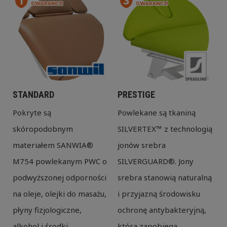
STANDARD
PRESTIGE
Pokryte są
Powlekane są tkaniną
skóropodobnym
SILVERTEX™ z technologią
materiałem SANWIA®
jonów srebra
M754 powlekanym PWC o
SILVERGUARD®. Jony
podwyższonej odporności
srebra stanowią naturalną
na oleje, olejki do masażu,
i przyjazną środowisku
płyny fizjologiczne,
ochronę antybakteryjną,
alkohol i środki
która zapobiega