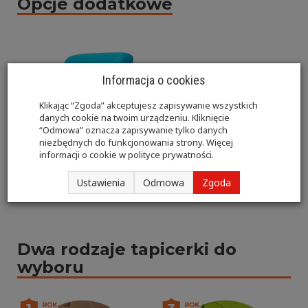
Opcje dodatkowe
Informacja o cookies
Klikając “Zgoda” akceptujesz zapisywanie wszystkich
danych cookie na twoim urządzeniu. Kliknięcie
“Odmowa” oznacza zapisywanie tylko danych
niezbędnych do funkcjonowania strony. Więcej
informacji o cookie w
polityce prywatności
.
Ustawienia
Odmowa
Zgoda
Podgłówek
Dwa rodzaje tapicerki do
wyboru