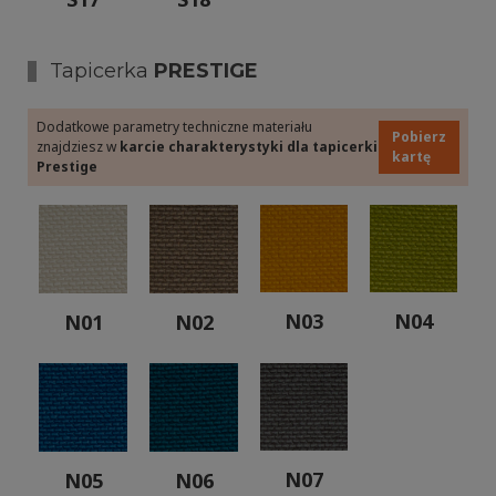
Tapicerka
PRESTIGE
Dodatkowe parametry techniczne materiału
Pobierz
znajdziesz w
karcie charakterystyki dla tapicerki
kartę
Prestige
N03
N04
N01
N02
N07
N05
N06